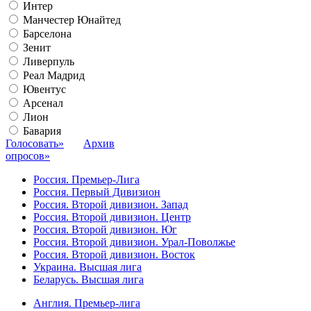
Интер
Манчестер Юнайтед
Барселона
Зенит
Ливерпуль
Реал Мадрид
Ювентус
Арсенал
Лион
Бавария
Голосовать»
Архив
опросов»
Россия. Премьер-Лига
Россия. Первый Дивизион
Россия. Второй дивизион. Запад
Россия. Второй дивизион. Центр
Россия. Второй дивизион. Юг
Россия. Второй дивизион. Урал-Поволжье
Россия. Второй дивизион. Восток
Украина. Высшая лига
Беларусь. Высшая лига
Англия. Премьер-лига