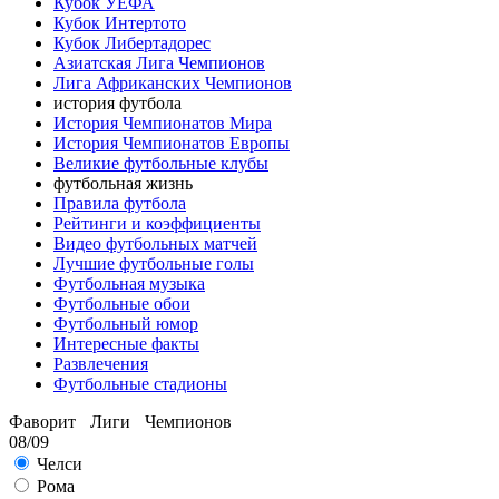
Кубок УЕФА
Кубок Интертото
Кубок Либертадорес
Азиатская Лига Чемпионов
Лига Африканских Чемпионов
история футбола
История Чемпионатов Мира
История Чемпионатов Европы
Великие футбольные клубы
футбольная жизнь
Правила футбола
Рейтинги и коэффициенты
Видео футбольных матчей
Лучшие футбольные голы
Футбольная музыка
Футбольные обои
Футбольный юмор
Интересные факты
Развлечения
Футбольные стадионы
Фаворит Лиги Чемпионов
08/09
Челси
Рома