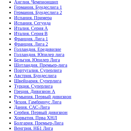
Англия. Чемпионшип
Германия. Бундеслига 1
Германия. Бундеслига 2
Испания. Примера
Испания. Сегунда
Италия. Серия А
Италия. Серия B
Франция. Лига 1
Франция. Лига 2
Голландия. Ередивизие
Голландия. Юпилер лига
Бельгия. Юпилер Лига
Шотландия. Премьер-лига
Португалия. Суперлига
Австрия. Бундеслига
Швейцария. Суперлига
Турция. Суперлига
Греция. Дивизион А
Румыния. Первый дивизион
Чехия. Гамбринус Лига
Дания. САС-Лига
Сербия. Первый дивизион
Хорватия. Прва ХНЛ
Болгария. Премьер-Лига
Венгрия. НБ1 Лига