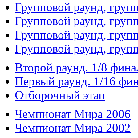
Групповой раунд, груп
Групповой раунд, груп
Групповой раунд, групп
Групповой раунд, груп
Второй раунд. 1/8 фина
Первый раунд. 1/16 фи
Отборочный этап
Чемпионат Мира 2006
Чемпионат Мира 2002