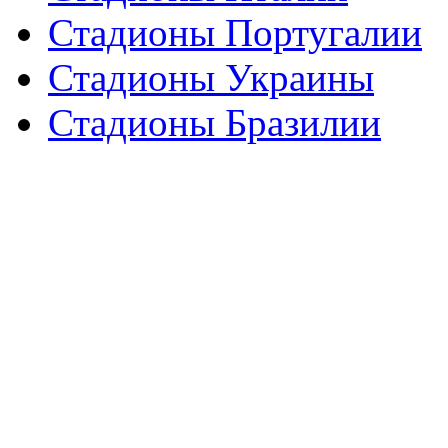
Стадионы Португалии
Стадионы Украины
Стадионы Бразилии