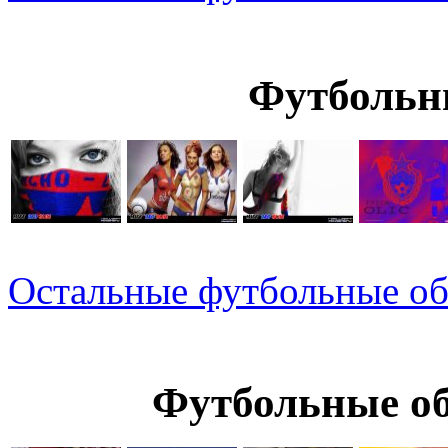
Футбольн
Остальные футбольные об
Футбольные об