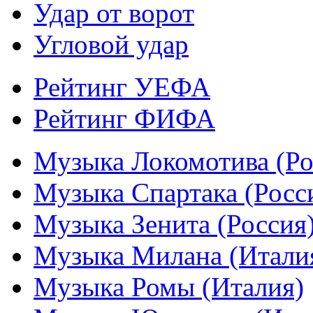
Удар от ворот
Угловой удар
Рейтинг УЕФА
Рейтинг ФИФА
Музыка Локомотива (Ро
Музыка Спартака (Росс
Музыка Зенита (Россия
Музыка Милана (Итали
Музыка Ромы (Италия)