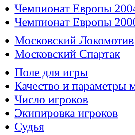
Чемпионат Европы 200
Чемпионат Европы 200
Московский Локомотив
Московский Спартак
Поле для игры
Качество и параметры 
Число игроков
Экипировка игроков
Судья