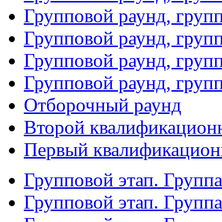
Групповой раунд, груп
Групповой раунд, групп
Групповой раунд, груп
Групповой раунд, груп
Отборочный раунд
Второй квалификацион
Первый квалификацион
Групповой этап. Групп
Групповой этап. Групп