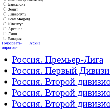
Барселона
Зенит
Ливерпуль
Реал Мадрид
Ювентус
Арсенал
Лион
Бавария
Голосовать»
Архив
опросов»
Россия. Премьер-Лига
Россия. Первый Дивиз
Россия. Второй дивизио
Россия. Второй дивизи
Россия. Второй дивизи