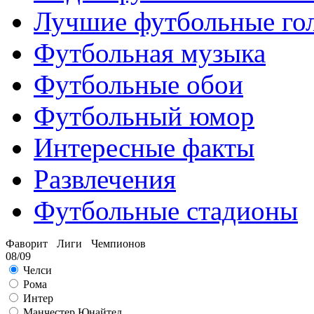
Лучшие футбольные го
Футбольная музыка
Футбольные обои
Футбольный юмор
Интересные факты
Развлечения
Футбольные стадионы
Фаворит Лиги Чемпионов
08/09
Челси
Рома
Интер
Манчестер Юнайтед