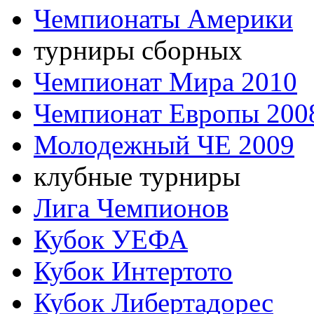
Чемпионаты Америки
турниры сборных
Чемпионат Мира 2010
Чемпионат Европы 200
Молодежный ЧЕ 2009
клубные турниры
Лига Чемпионов
Кубок УЕФА
Кубок Интертото
Кубок Либертадорес