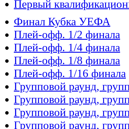
Первый квалификацион
Финал Кубка УЕФА
Плей-офф. 1/2 финала
Плей-офф. 1/4 финала
Плей-офф. 1/8 финала
Плей-офф. 1/16 финала
Групповой раунд, груп
Групповой раунд, груп
Групповой раунд, груп
Групповой раунд, груп