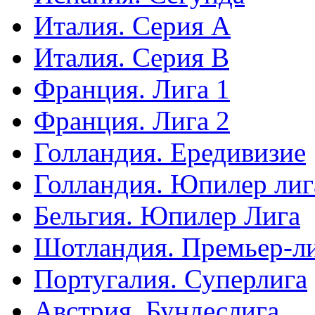
Италия. Серия А
Италия. Серия B
Франция. Лига 1
Франция. Лига 2
Голландия. Ередивизие
Голландия. Юпилер лиг
Бельгия. Юпилер Лига
Шотландия. Премьер-л
Португалия. Суперлига
Австрия. Бундеслига