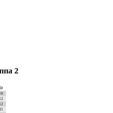
ппа 2
О
16
12
12
11