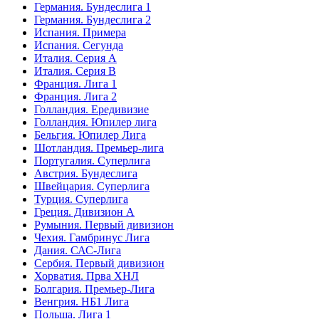
Германия. Бундеслига 1
Германия. Бундеслига 2
Испания. Примера
Испания. Сегунда
Италия. Серия А
Италия. Серия B
Франция. Лига 1
Франция. Лига 2
Голландия. Ередивизие
Голландия. Юпилер лига
Бельгия. Юпилер Лига
Шотландия. Премьер-лига
Португалия. Суперлига
Австрия. Бундеслига
Швейцария. Суперлига
Турция. Суперлига
Греция. Дивизион А
Румыния. Первый дивизион
Чехия. Гамбринус Лига
Дания. САС-Лига
Сербия. Первый дивизион
Хорватия. Прва ХНЛ
Болгария. Премьер-Лига
Венгрия. НБ1 Лига
Польша. Лига 1