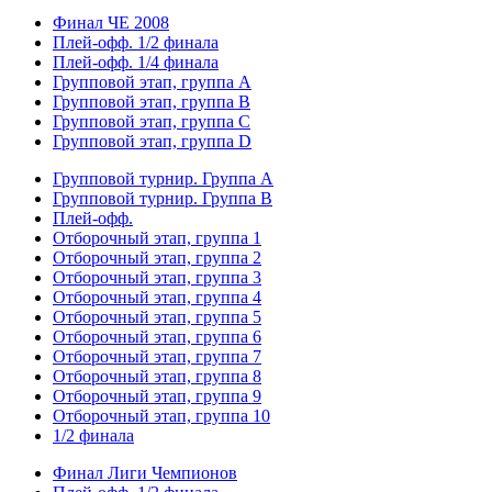
Финал ЧЕ 2008
Плей-офф. 1/2 финала
Плей-офф. 1/4 финала
Групповой этап, группа A
Групповой этап, группа B
Групповой этап, группа C
Групповой этап, группа D
Групповой турнир. Группа А
Групповой турнир. Группа В
Плей-офф.
Отборочный этап, группа 1
Отборочный этап, группа 2
Отборочный этап, группа 3
Отборочный этап, группа 4
Отборочный этап, группа 5
Отборочный этап, группа 6
Отборочный этап, группа 7
Отборочный этап, группа 8
Отборочный этап, группа 9
Отборочный этап, группа 10
1/2 финала
Финал Лиги Чемпионов