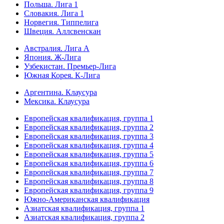
Польша. Лига 1
Словакия. Лига 1
Норвегия. Типпелига
Швеция. Аллсвенскан
Австралия. Лига А
Япония. Ж-Лига
Узбекистан. Премьер-Лига
Южная Корея. К-Лига
Аргентина. Клаусура
Мексика. Клаусура
Европейская квалификация, группа 1
Европейская квалификация, группа 2
Европейская квалификация, группа 3
Европейская квалификация, группа 4
Европейская квалификация, группа 5
Европейская квалификация, группа 6
Европейская квалификация, группа 7
Европейская квалификация, группа 8
Европейская квалификация, группа 9
Южно-Американская квалификация
Азиатская квалификация, группа 1
Азиатская квалификация, группа 2