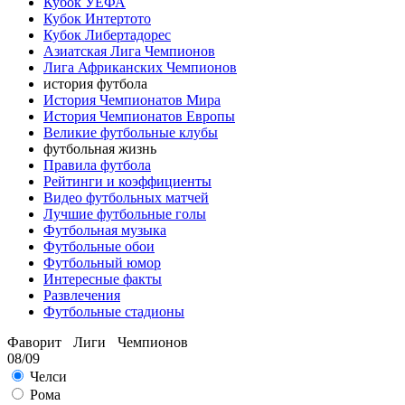
Кубок УЕФА
Кубок Интертото
Кубок Либертадорес
Азиатская Лига Чемпионов
Лига Африканских Чемпионов
история футбола
История Чемпионатов Мира
История Чемпионатов Европы
Великие футбольные клубы
футбольная жизнь
Правила футбола
Рейтинги и коэффициенты
Видео футбольных матчей
Лучшие футбольные голы
Футбольная музыка
Футбольные обои
Футбольный юмор
Интересные факты
Развлечения
Футбольные стадионы
Фаворит Лиги Чемпионов
08/09
Челси
Рома