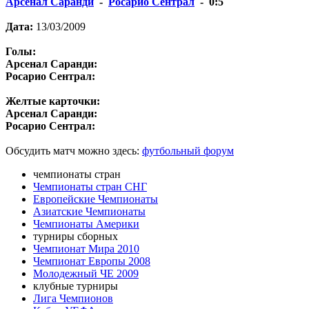
Арсенал Саранди
-
Росарио Сентрал
- 0:5
Дата:
13/03/2009
Голы:
Арсенал Саранди:
Росарио Сентрал:
Желтые карточки:
Арсенал Саранди:
Росарио Сентрал:
Обсудить матч можно здесь:
футбольный форум
чемпионаты стран
Чемпионаты стран СНГ
Европейские Чемпионаты
Азиатские Чемпионаты
Чемпионаты Америки
турниры сборных
Чемпионат Мира 2010
Чемпионат Европы 2008
Молодежный ЧЕ 2009
клубные турниры
Лига Чемпионов