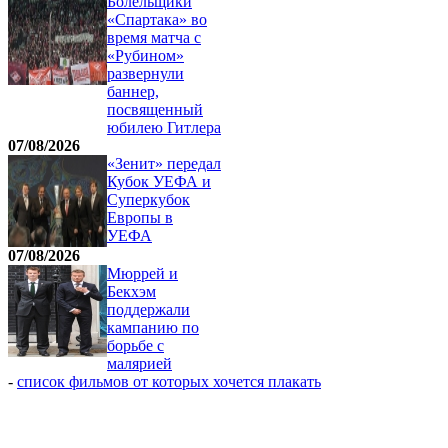
Болельщики
«Спартака» во
время матча с
«Рубином»
развернули
баннер,
посвященный
юбилею Гитлера
07/08/2026
«Зенит» передал
Кубок УЕФА и
Суперкубок
Европы в
УЕФА
07/08/2026
Мюррей и
Бекхэм
поддержали
кампанию по
борьбе с
малярией
-
список фильмов от которых хочется плакать