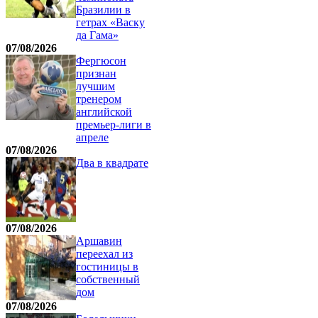
Бразилии в
гетрах «Васку
да Гама»
07/08/2026
Фергюсон
признан
лучшим
тренером
английской
премьер-лиги в
апреле
07/08/2026
Два в квадрате
07/08/2026
Аршавин
переехал из
гостиницы в
собственный
дом
07/08/2026