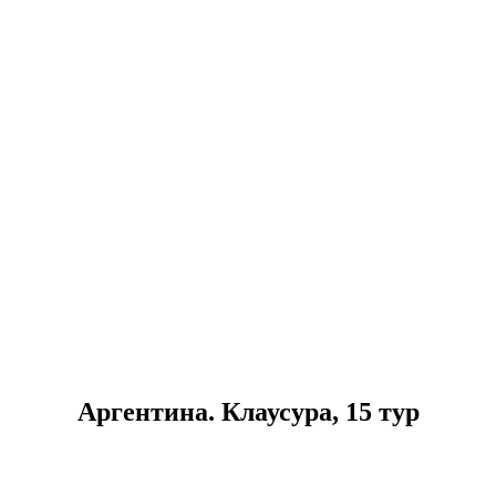
Аргентина. Клаусура, 15 тур