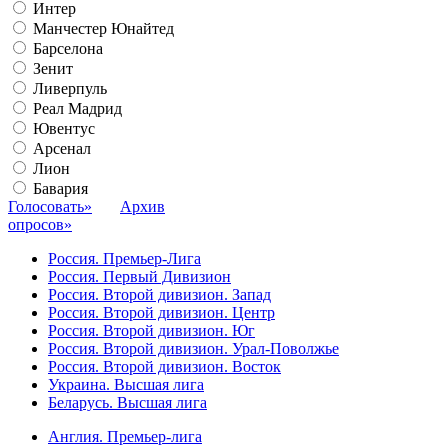
Интер
Манчестер Юнайтед
Барселона
Зенит
Ливерпуль
Реал Мадрид
Ювентус
Арсенал
Лион
Бавария
Голосовать»
Архив
опросов»
Россия. Премьер-Лига
Россия. Первый Дивизион
Россия. Второй дивизион. Запад
Россия. Второй дивизион. Центр
Россия. Второй дивизион. Юг
Россия. Второй дивизион. Урал-Поволжье
Россия. Второй дивизион. Восток
Украина. Высшая лига
Беларусь. Высшая лига
Англия. Премьер-лига