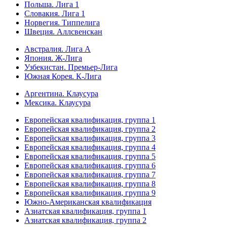
Польша. Лига 1
Словакия. Лига 1
Норвегия. Типпелига
Швеция. Аллсвенскан
Австралия. Лига А
Япония. Ж-Лига
Узбекистан. Премьер-Лига
Южная Корея. К-Лига
Аргентина. Клаусура
Мексика. Клаусура
Европейская квалификация, группа 1
Европейская квалификация, группа 2
Европейская квалификация, группа 3
Европейская квалификация, группа 4
Европейская квалификация, группа 5
Европейская квалификация, группа 6
Европейская квалификация, группа 7
Европейская квалификация, группа 8
Европейская квалификация, группа 9
Южно-Американская квалификация
Азиатская квалификация, группа 1
Азиатская квалификация, группа 2