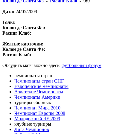
Колон де Санта Фэ
-
Расинг Клаб
- 0:0
Дата:
24/05/2009
Голы:
Колон де Санта Фэ:
Расинг Клаб:
Желтые карточки:
Колон де Санта Фэ:
Расинг Клаб:
Обсудить матч можно здесь:
футбольный форум
чемпионаты стран
Чемпионаты стран СНГ
Европейские Чемпионаты
Азиатские Чемпионаты
Чемпионаты Америки
турниры сборных
Чемпионат Мира 2010
Чемпионат Европы 2008
Молодежный ЧЕ 2009
клубные турниры
Лига Чемпионов