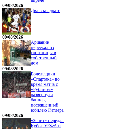
апреле
09/08/2026
Два в квадрате
09/08/2026
Аршавин
переехал из
гостиницы в
собственный
дом
09/08/2026
Болельщики
«Спартака» во
время матча с
«Рубином»
развернули
баннер,
посвященный
юбилею Гитлера
09/08/2026
«Зенит» передал
Кубок УЕФА и