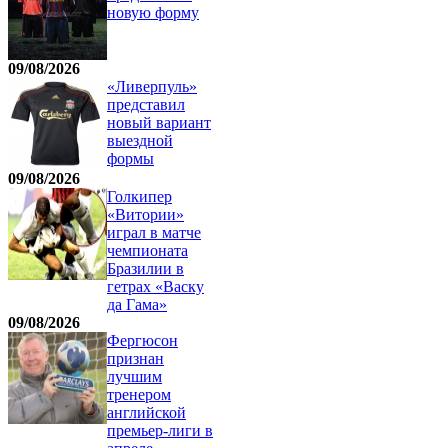
новую форму
09/08/2026
«Ливерпуль»
представил
новый вариант
выездной
формы
09/08/2026
Голкипер
«Витории»
играл в матче
чемпионата
Бразилии в
гетрах «Васку
да Гама»
09/08/2026
Фергюсон
признан
лучшим
тренером
английской
премьер-лиги в