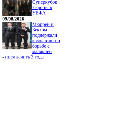
Суперкубок
Европы в
УЕФА
09/08/2026
Мюррей и
Бекхэм
поддержали
кампанию по
борьбе с
малярией
-
пися лечить 3 года