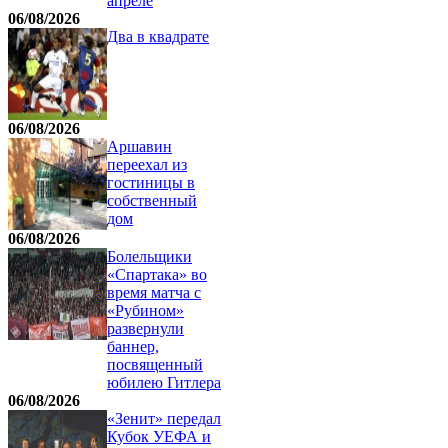
апреле
06/08/2026
Два в квадрате
06/08/2026
Аршавин
переехал из
гостиницы в
собственный
дом
06/08/2026
Болельщики
«Спартака» во
время матча с
«Рубином»
развернули
баннер,
посвященный
юбилею Гитлера
06/08/2026
«Зенит» передал
Кубок УЕФА и