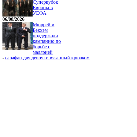
Суперкубок
Европы в
УЕФА
06/08/2026
Мюррей и
Бекхэм
поддержали
кампанию по
борьбе с
малярией
-
сарафан для девочки вязанный крючком