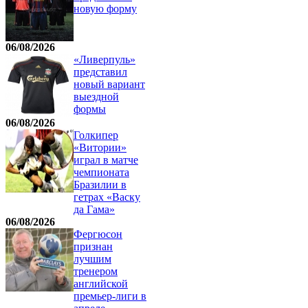
новую форму
06/08/2026
«Ливерпуль»
представил
новый вариант
выездной
формы
06/08/2026
Голкипер
«Витории»
играл в матче
чемпионата
Бразилии в
гетрах «Васку
да Гама»
06/08/2026
Фергюсон
признан
лучшим
тренером
английской
премьер-лиги в