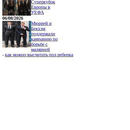
Суперкубок
Европы в
УЕФА
06/08/2026
Мюррей и
Бекхэм
поддержали
кампанию по
борьбе с
малярией
-
как можно высчитать пол ребенка