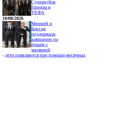
Суперкубок
Европы в
УЕФА
10/08/2026
Мюррей и
Бекхэм
поддержали
кампанию по
борьбе с
малярией
-
дети появляются при помощи месячных