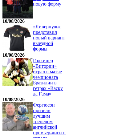
новую форму
10/08/2026
«Ливерпуль»
представил
новый вариант
выездной
формы
10/08/2026
Голкипер
«Витории»
играл в матче
чемпионата
Бразилии в
гетрах «Васку
да Гама»
10/08/2026
Фергюсон
признан
лучшим
тренером
английской
премьер-лиги в