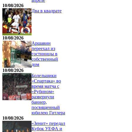
апреле
10/08/2026
Два в квадрате
10/08/2026
Аршавин
переехал из
гостиницы в
собственный
дом
10/08/2026
Болельщики
«Спартака» во
время матча с
«Рубином»
развернули
баннер,
посвященный
юбилею Гитлера
10/08/2026
«Зенит» передал
Кубок УЕФА и