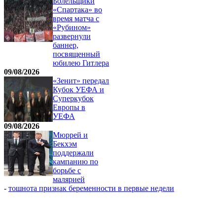
Болельщики
«Спартака» во
время матча с
«Рубином»
развернули
баннер,
посвященный
юбилею Гитлера
09/08/2026
«Зенит» передал
Кубок УЕФА и
Суперкубок
Европы в
УЕФА
09/08/2026
Мюррей и
Бекхэм
поддержали
кампанию по
борьбе с
малярией
-
тошнота признак беременности в первые недели