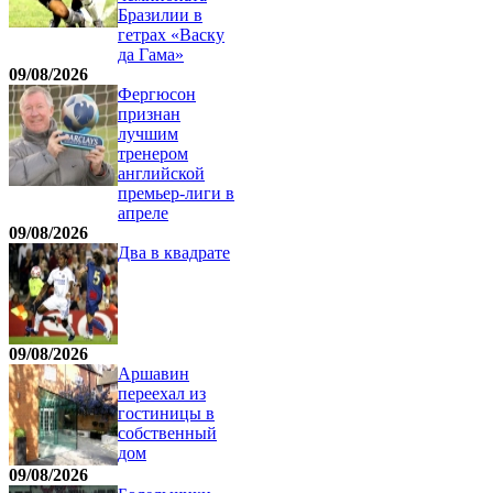
Бразилии в
гетрах «Васку
да Гама»
09/08/2026
Фергюсон
признан
лучшим
тренером
английской
премьер-лиги в
апреле
09/08/2026
Два в квадрате
09/08/2026
Аршавин
переехал из
гостиницы в
собственный
дом
09/08/2026