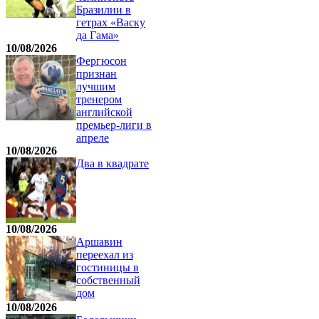
Бразилии в
гетрах «Васку
да Гама»
10/08/2026
Фергюсон
признан
лучшим
тренером
английской
премьер-лиги в
апреле
10/08/2026
Два в квадрате
10/08/2026
Аршавин
переехал из
гостиницы в
собственный
дом
10/08/2026