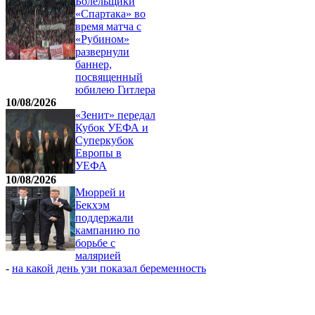
Болельщики
«Спартака» во
время матча с
«Рубином»
развернули
баннер,
посвященный
юбилею Гитлера
10/08/2026
«Зенит» передал
Кубок УЕФА и
Суперкубок
Европы в
УЕФА
10/08/2026
Мюррей и
Бекхэм
поддержали
кампанию по
борьбе с
малярией
-
на какой день узи показал беременность