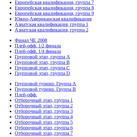
Европейская квалификация, группа 7
Европейская квалификация, группа 8
Европейская квалификация, группа 9
Южно-Американская квалификация
Азиатская квалификация, группа 1
Азиатская квалификация, группа 2
Финал ЧЕ 2008
Плей-офф. 1/2 финала
Плей-офф. 1/4 финала
Групповой этап, группа A
Групповой этап, группа B
Групповой этап, группа C
Групповой этап, группа D
Групповой турнир. Группа А
Групповой турнир. Группа В
Плей-офф.
Отборочный этап, группа 1
Отборочный этап, группа 2
Отборочный этап, группа 3
Отборочный этап, группа 4
Отборочный этап, группа 5
Отборочный этап, группа 6
Отборочный этап, группа 7