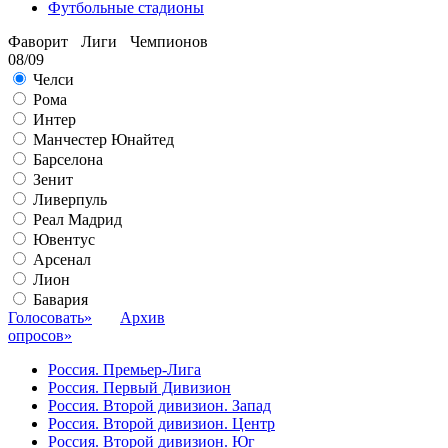
Футбольные стадионы
Фаворит Лиги Чемпионов
08/09
Челси
Рома
Интер
Манчестер Юнайтед
Барселона
Зенит
Ливерпуль
Реал Мадрид
Ювентус
Арсенал
Лион
Бавария
Голосовать»
Архив
опросов»
Россия. Премьер-Лига
Россия. Первый Дивизион
Россия. Второй дивизион. Запад
Россия. Второй дивизион. Центр
Россия. Второй дивизион. Юг