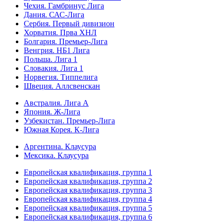
Чехия. Гамбринус Лига
Дания. САС-Лига
Сербия. Первый дивизион
Хорватия. Прва ХНЛ
Болгария. Премьер-Лига
Венгрия. НБ1 Лига
Польша. Лига 1
Словакия. Лига 1
Норвегия. Типпелига
Швеция. Аллсвенскан
Австралия. Лига А
Япония. Ж-Лига
Узбекистан. Премьер-Лига
Южная Корея. К-Лига
Аргентина. Клаусура
Мексика. Клаусура
Европейская квалификация, группа 1
Европейская квалификация, группа 2
Европейская квалификация, группа 3
Европейская квалификация, группа 4
Европейская квалификация, группа 5
Европейская квалификация, группа 6