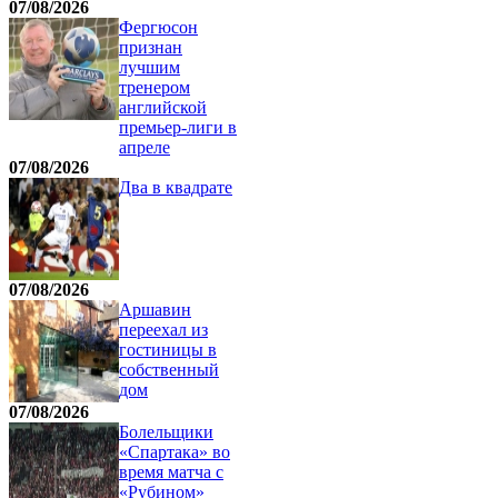
07/08/2026
Фергюсон
признан
лучшим
тренером
английской
премьер-лиги в
апреле
07/08/2026
Два в квадрате
07/08/2026
Аршавин
переехал из
гостиницы в
собственный
дом
07/08/2026
Болельщики
«Спартака» во
время матча с
«Рубином»