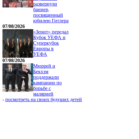
развернули
баннер,
посвященный
юбилею Гитлера
07/08/2026
«Зенит» передал
Кубок УЕФА и
Суперкубок
Европы в
УЕФА
07/08/2026
Мюррей и
Бекхэм
поддержали
кампанию по
борьбе с
малярией
-
посмотреть на своих будущих детей