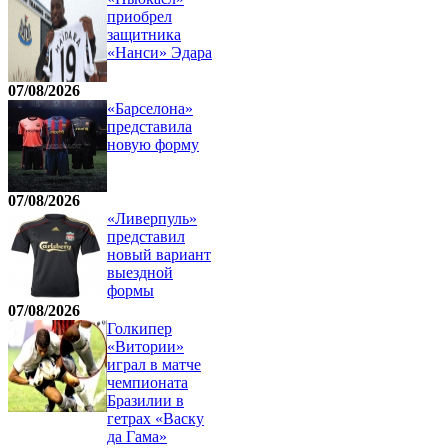
приобрел
защитника
«Нанси» Эдара
07/08/2026
«Барселона»
представила
новую форму
07/08/2026
«Ливерпуль»
представил
новый вариант
выездной
формы
07/08/2026
Голкипер
«Витории»
играл в матче
чемпионата
Бразилии в
гетрах «Васку
да Гама»