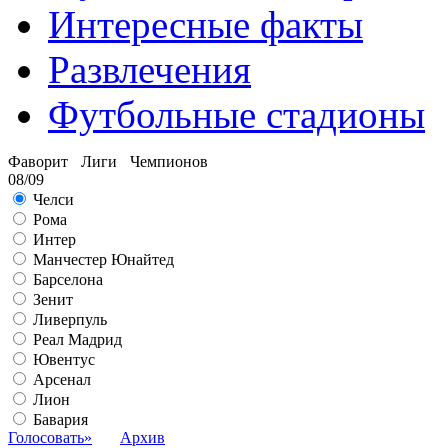
Интересные факты
Развлечения
Футбольные стадионы
Фаворит Лиги Чемпионов
08/09
Челси
Рома
Интер
Манчестер Юнайтед
Барселона
Зенит
Ливерпуль
Реал Мадрид
Ювентус
Арсенал
Лион
Бавария
Голосовать»
Архив