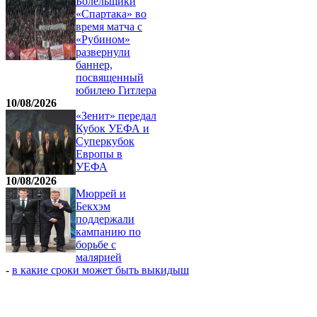
Болельщики
«Спартака» во
время матча с
«Рубином»
развернули
баннер,
посвященный
юбилею Гитлера
10/08/2026
«Зенит» передал
Кубок УЕФА и
Суперкубок
Европы в
УЕФА
10/08/2026
Мюррей и
Бекхэм
поддержали
кампанию по
борьбе с
малярией
-
в какие сроки может быть выкидыш