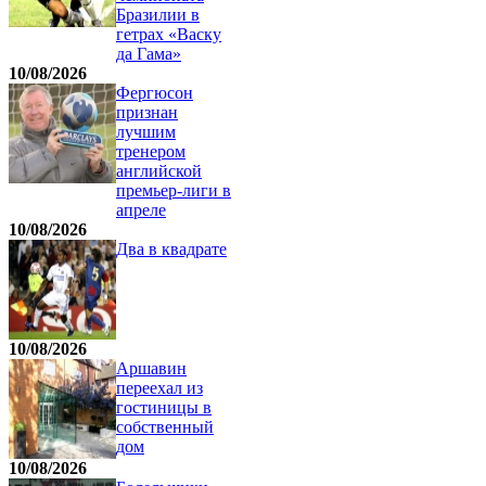
Бразилии в
гетрах «Васку
да Гама»
10/08/2026
Фергюсон
признан
лучшим
тренером
английской
премьер-лиги в
апреле
10/08/2026
Два в квадрате
10/08/2026
Аршавин
переехал из
гостиницы в
собственный
дом
10/08/2026