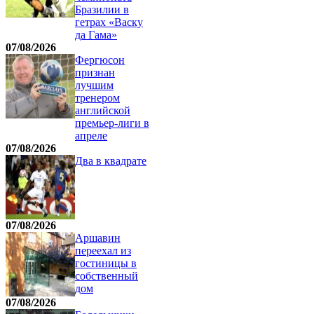
Бразилии в
гетрах «Васку
да Гама»
07/08/2026
Фергюсон
признан
лучшим
тренером
английской
премьер-лиги в
апреле
07/08/2026
Два в квадрате
07/08/2026
Аршавин
переехал из
гостиницы в
собственный
дом
07/08/2026