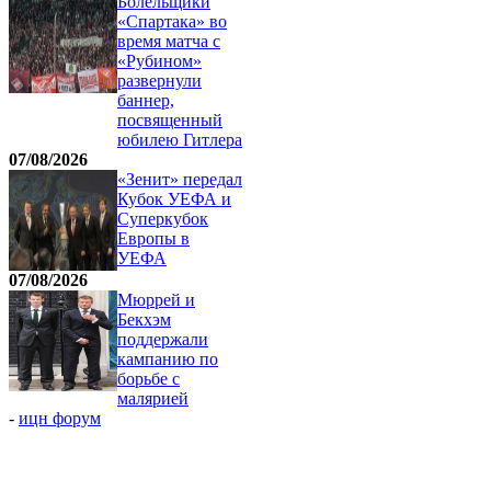
Болельщики
«Спартака» во
время матча с
«Рубином»
развернули
баннер,
посвященный
юбилею Гитлера
07/08/2026
«Зенит» передал
Кубок УЕФА и
Суперкубок
Европы в
УЕФА
07/08/2026
Мюррей и
Бекхэм
поддержали
кампанию по
борьбе с
малярией
-
ицн форум