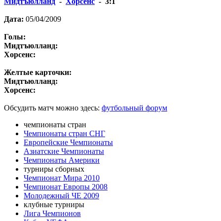
Мидтъюлланд
-
Хорсенс
- 3:1
Дата:
05/04/2009
Голы:
Мидтъюлланд:
Хорсенс:
Желтые карточки:
Мидтъюлланд:
Хорсенс:
Обсудить матч можно здесь:
футбольный форум
чемпионаты стран
Чемпионаты стран СНГ
Европейские Чемпионаты
Азиатские Чемпионаты
Чемпионаты Америки
турниры сборных
Чемпионат Мира 2010
Чемпионат Европы 2008
Молодежный ЧЕ 2009
клубные турниры
Лига Чемпионов