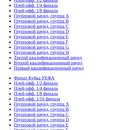
Плей-офф. 1/2 финала
Плей-офф. 1/4 финала
Плей-офф. 1/8 финала
Групповой раунд, группа А
Групповой раунд, группа B
Групповой раунд, группа C
Групповой раунд, группа D
Групповой раунд, группа E
Групповой раунд, группа F
Групповой раунд, группа G
Групповой раунд, группа H
Третий квалификационный раунд
Второй квалификационный раунд
Первый квалификационный раунд
Финал Кубка УЕФА
Плей-офф. 1/2 финала
Плей-офф. 1/4 финала
Плей-офф. 1/8 финала
Плей-офф. 1/16 финала
Групповой раунд, группа A
Групповой раунд, группа B
Групповой раунд, группа C
Групповой раунд, группа D
Групповой раунд, группа E