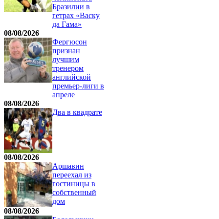
Бразилии в
гетрах «Васку
да Гама»
08/08/2026
Фергюсон
признан
лучшим
тренером
английской
премьер-лиги в
апреле
08/08/2026
Два в квадрате
08/08/2026
Аршавин
переехал из
гостиницы в
собственный
дом
08/08/2026