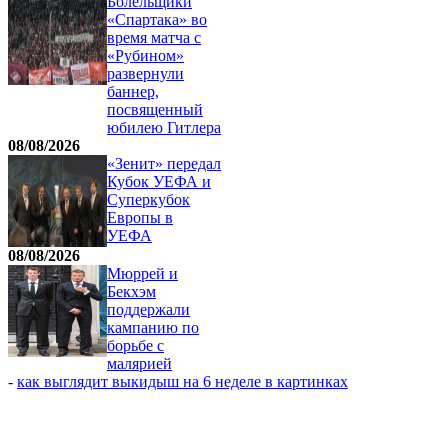
Болельщики
«Спартака» во
время матча с
«Рубином»
развернули
баннер,
посвященный
юбилею Гитлера
08/08/2026
«Зенит» передал
Кубок УЕФА и
Суперкубок
Европы в
УЕФА
08/08/2026
Мюррей и
Бекхэм
поддержали
кампанию по
борьбе с
малярией
-
как выглядит выкидыш на 6 неделе в картинках