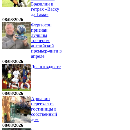
Бразилии в
гетрах «Васку
да Гама»
08/08/2026
Фергюсон
признан
лучшим
тренером
английской
премьер-лиги в
апреле
08/08/2026
Два в квадрате
08/08/2026
Аршавин
переехал из
гостиницы в
собственный
дом
08/08/2026