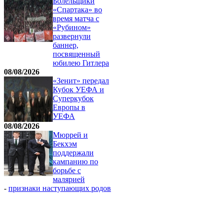
Болельщики
«Спартака» во
время матча с
«Рубином»
развернули
баннер,
посвященный
юбилею Гитлера
08/08/2026
«Зенит» передал
Кубок УЕФА и
Суперкубок
Европы в
УЕФА
08/08/2026
Мюррей и
Бекхэм
поддержали
кампанию по
борьбе с
малярией
-
признаки наступающих родов