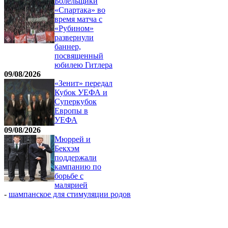
Болельщики
«Спартака» во
время матча с
«Рубином»
развернули
баннер,
посвященный
юбилею Гитлера
09/08/2026
«Зенит» передал
Кубок УЕФА и
Суперкубок
Европы в
УЕФА
09/08/2026
Мюррей и
Бекхэм
поддержали
кампанию по
борьбе с
малярией
-
шампанское для стимуляции родов