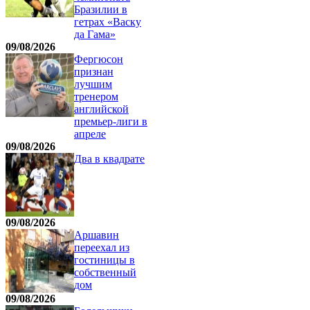
Бразилии в
гетрах «Васку
да Гама»
09/08/2026
Фергюсон
признан
лучшим
тренером
английской
премьер-лиги в
апреле
09/08/2026
Два в квадрате
09/08/2026
Аршавин
переехал из
гостиницы в
собственный
дом
09/08/2026