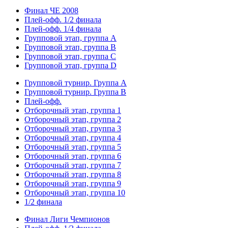
Финал ЧЕ 2008
Плей-офф. 1/2 финала
Плей-офф. 1/4 финала
Групповой этап, группа A
Групповой этап, группа B
Групповой этап, группа C
Групповой этап, группа D
Групповой турнир. Группа А
Групповой турнир. Группа В
Плей-офф.
Отборочный этап, группа 1
Отборочный этап, группа 2
Отборочный этап, группа 3
Отборочный этап, группа 4
Отборочный этап, группа 5
Отборочный этап, группа 6
Отборочный этап, группа 7
Отборочный этап, группа 8
Отборочный этап, группа 9
Отборочный этап, группа 10
1/2 финала
Финал Лиги Чемпионов