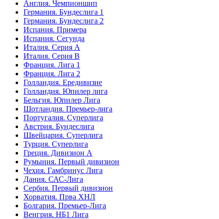
Англия. Чемпионшип
Германия. Бундеслига 1
Германия. Бундеслига 2
Испания. Примера
Испания. Сегунда
Италия. Серия А
Италия. Серия B
Франция. Лига 1
Франция. Лига 2
Голландия. Ередивизие
Голландия. Юпилер лига
Бельгия. Юпилер Лига
Шотландия. Премьер-лига
Португалия. Суперлига
Австрия. Бундеслига
Швейцария. Суперлига
Турция. Суперлига
Греция. Дивизион А
Румыния. Первый дивизион
Чехия. Гамбринус Лига
Дания. САС-Лига
Сербия. Первый дивизион
Хорватия. Прва ХНЛ
Болгария. Премьер-Лига
Венгрия. НБ1 Лига