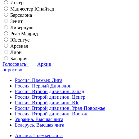
Интер
Манчестер Юнайтед
Барселона
Зенит
Ливерпуль
Реал Мадрид
Ювентус
Арсенал
Лион
Бавария
Голосовать»
Архив
опросов»
Россия. Премьер-Лига
Россия. Первый Дивизион
Россия. Второй дивизион. Запад
Россия. Второй дивизион. Центр
Россия. Второй дивизион. Юг
Россия. Второй дивизион. Урал-Поволжье
Россия. Второй дивизион. Восток
Украина. Высшая лига
Беларусь. Высшая лига
Англия. Премьер-лига