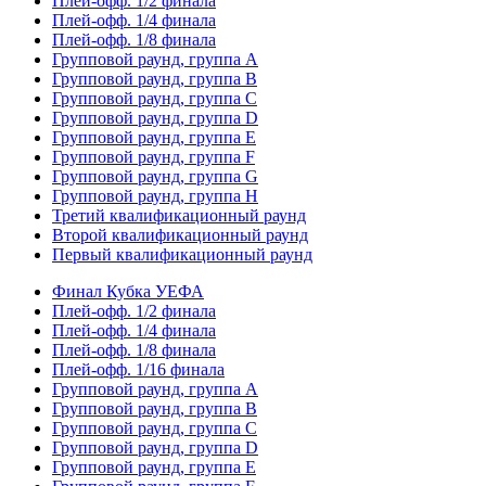
Плей-офф. 1/2 финала
Плей-офф. 1/4 финала
Плей-офф. 1/8 финала
Групповой раунд, группа А
Групповой раунд, группа B
Групповой раунд, группа C
Групповой раунд, группа D
Групповой раунд, группа E
Групповой раунд, группа F
Групповой раунд, группа G
Групповой раунд, группа H
Третий квалификационный раунд
Второй квалификационный раунд
Первый квалификационный раунд
Финал Кубка УЕФА
Плей-офф. 1/2 финала
Плей-офф. 1/4 финала
Плей-офф. 1/8 финала
Плей-офф. 1/16 финала
Групповой раунд, группа A
Групповой раунд, группа B
Групповой раунд, группа C
Групповой раунд, группа D
Групповой раунд, группа E