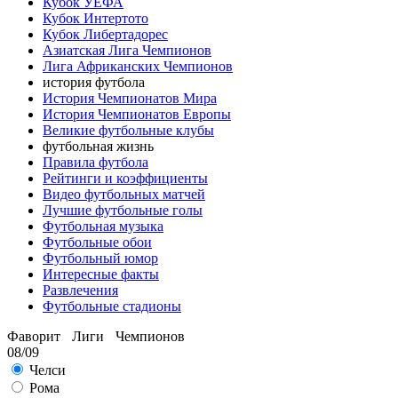
Кубок УЕФА
Кубок Интертото
Кубок Либертадорес
Азиатская Лига Чемпионов
Лига Африканских Чемпионов
история футбола
История Чемпионатов Мира
История Чемпионатов Европы
Великие футбольные клубы
футбольная жизнь
Правила футбола
Рейтинги и коэффициенты
Видео футбольных матчей
Лучшие футбольные голы
Футбольная музыка
Футбольные обои
Футбольный юмор
Интересные факты
Развлечения
Футбольные стадионы
Фаворит Лиги Чемпионов
08/09
Челси
Рома