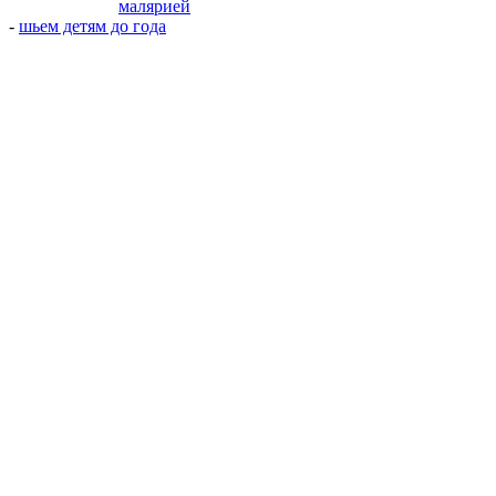
малярией
-
шьем детям до года