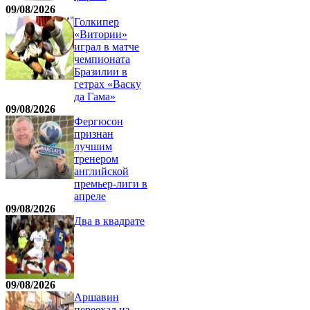
09/08/2026
Голкипер
«Витории»
играл в матче
чемпионата
Бразилии в
гетрах «Васку
да Гама»
09/08/2026
Фергюсон
признан
лучшим
тренером
английской
премьер-лиги в
апреле
09/08/2026
Два в квадрате
09/08/2026
Аршавин
переехал из