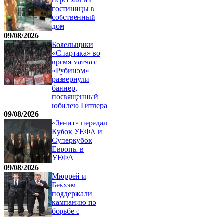
гостиницы в
собственный
дом
09/08/2026
Болельщики
«Спартака» во
время матча с
«Рубином»
развернули
баннер,
посвященный
юбилею Гитлера
09/08/2026
«Зенит» передал
Кубок УЕФА и
Суперкубок
Европы в
УЕФА
09/08/2026
Мюррей и
Бекхэм
поддержали
кампанию по
борьбе с