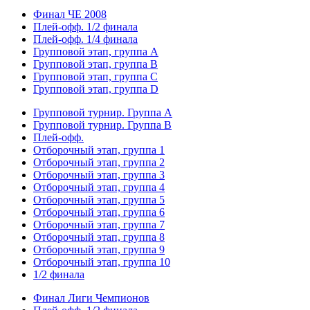
Финал ЧЕ 2008
Плей-офф. 1/2 финала
Плей-офф. 1/4 финала
Групповой этап, группа A
Групповой этап, группа B
Групповой этап, группа C
Групповой этап, группа D
Групповой турнир. Группа А
Групповой турнир. Группа В
Плей-офф.
Отборочный этап, группа 1
Отборочный этап, группа 2
Отборочный этап, группа 3
Отборочный этап, группа 4
Отборочный этап, группа 5
Отборочный этап, группа 6
Отборочный этап, группа 7
Отборочный этап, группа 8
Отборочный этап, группа 9
Отборочный этап, группа 10
1/2 финала
Финал Лиги Чемпионов