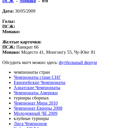
ПСЖ
-
Монако
- 0:0
Дата:
30/05/2009
Голы:
ПСЖ:
Монако:
Желтые карточки:
ПСЖ:
Панкрат 66
Монако:
Модесто 41, Монгонгу 55, Чу-Юнг 81
Обсудить матч можно здесь:
футбольный форум
чемпионаты стран
Чемпионаты стран СНГ
Европейские Чемпионаты
Азиатские Чемпионаты
Чемпионаты Америки
турниры сборных
Чемпионат Мира 2010
Чемпионат Европы 2008
Молодежный ЧЕ 2009
клубные турниры
Лига Чемпионов