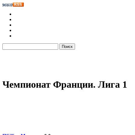
Чемпионат Франции. Лига 1