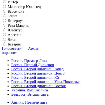
Интер
Манчестер Юнайтед
Барселона
Зенит
Ливерпуль
Реал Мадрид
Ювентус
Арсенал
Лион
Бавария
Голосовать»
Архив
опросов»
Россия. Премьер-Лига
Россия. Первый Дивизион
Россия. Второй дивизион. Запад
Россия. Второй дивизион. Центр
Россия. Второй дивизион. Юг
Россия. Второй дивизион. Урал-Поволжье
Россия. Второй дивизион. Восток
Украина. Высшая лига
Беларусь. Высшая лига
Англия. Премьер-лига