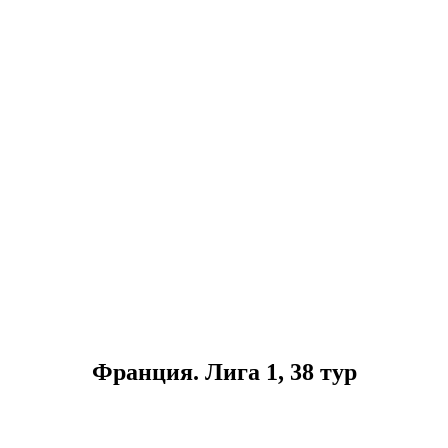
Франция. Лига 1, 38 тур