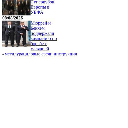
Суперкубок
Европы в
УЕФА
08/08/2026
Мюррей и
Бекхэм
поддержали
кампанию по
борьбе с
малярией
-
метилурациловые свечи инструкция