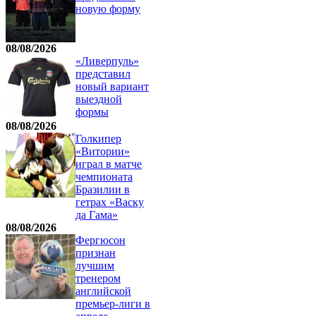
новую форму
08/08/2026
«Ливерпуль»
представил
новый вариант
выездной
формы
08/08/2026
Голкипер
«Витории»
играл в матче
чемпионата
Бразилии в
гетрах «Васку
да Гама»
08/08/2026
Фергюсон
признан
лучшим
тренером
английской
премьер-лиги в