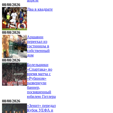
апреле
08/08/2026
Два в квадрате
08/08/2026
Аршавин
переехал из
гостиницы в
собственный
дом
08/08/2026
Болельщики
«Спартака» во
время матча с
«Рубином»
развернули
баннер,
посвященный
юбилею Гитлера
08/08/2026
«Зенит» передал
Кубок УЕФА и