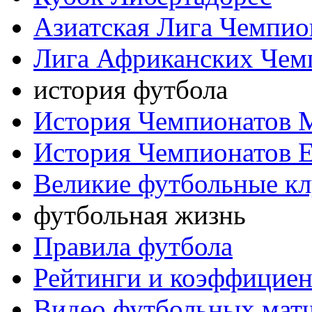
Азиатская Лига Чемпио
Лига Африканских Чем
история футбола
История Чемпионатов 
История Чемпионатов 
Великие футбольные к
футбольная жизнь
Правила футбола
Рейтинги и коэффицие
Видео футбольных мат