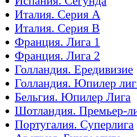
Испания. Сегунда
Италия. Серия А
Италия. Серия B
Франция. Лига 1
Франция. Лига 2
Голландия. Ередивизие
Голландия. Юпилер лиг
Бельгия. Юпилер Лига
Шотландия. Премьер-л
Португалия. Суперлига