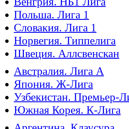
Венгрия. НБ1 Лига
Польша. Лига 1
Словакия. Лига 1
Норвегия. Типпелига
Швеция. Аллсвенскан
Австралия. Лига А
Япония. Ж-Лига
Узбекистан. Премьер-Л
Южная Корея. К-Лига
Аргентина. Клаусура