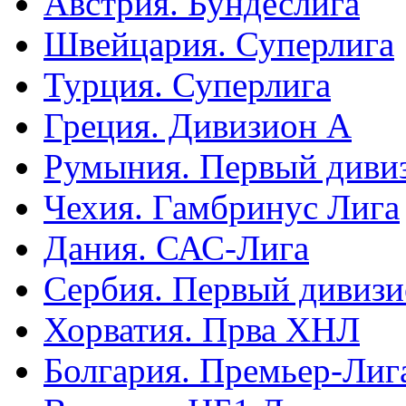
Австрия. Бундеслига
Швейцария. Суперлига
Турция. Суперлига
Греция. Дивизион А
Румыния. Первый диви
Чехия. Гамбринус Лига
Дания. САС-Лига
Сербия. Первый дивиз
Хорватия. Прва ХНЛ
Болгария. Премьер-Лиг