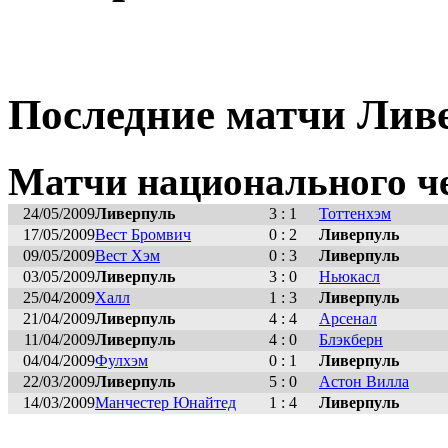
Последние матчи Лив
Матчи национального ч
24/05/2009
Ливерпуль
3 : 1
Тоттенхэм
17/05/2009
Вест Бромвич
0 : 2
Ливерпуль
09/05/2009
Вест Хэм
0 : 3
Ливерпуль
03/05/2009
Ливерпуль
3 : 0
Ньюкасл
25/04/2009
Халл
1 : 3
Ливерпуль
21/04/2009
Ливерпуль
4 : 4
Арсенал
11/04/2009
Ливерпуль
4 : 0
Блэкберн
04/04/2009
Фулхэм
0 : 1
Ливерпуль
22/03/2009
Ливерпуль
5 : 0
Астон Вилла
14/03/2009
Манчестер Юнайтед
1 : 4
Ливерпуль