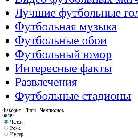
Лучшие футбольные го
Футбольная музыка
Футбольные обои
Футбольный юмор
Интересные факты
Развлечения
Футбольные стадионы
Фаворит Лиги Чемпионов
08/09
Челси
Рома
Интер