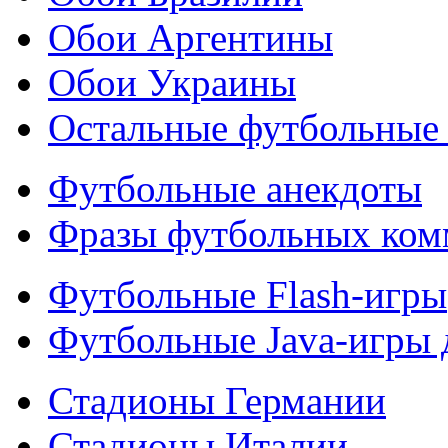
Обои Аргентины
Обои Украины
Остальные футбольные
Футбольные анекдоты
Фразы футбольных ком
Футбольные Flash-игры
Футбольные Java-игры
Стадионы Германии
Стадионы Италии