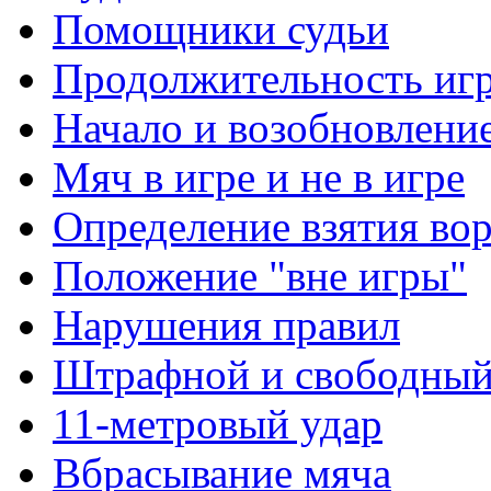
Помощники судьи
Продолжительность иг
Начало и возобновлени
Мяч в игре и не в игре
Определение взятия во
Положение "вне игры"
Нарушения правил
Штрафной и свободны
11-метровый удар
Вбрасывание мяча