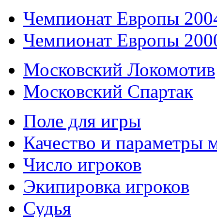
Чемпионат Европы 200
Чемпионат Европы 200
Московский Локомотив
Московский Спартак
Поле для игры
Качество и параметры 
Число игроков
Экипировка игроков
Судья