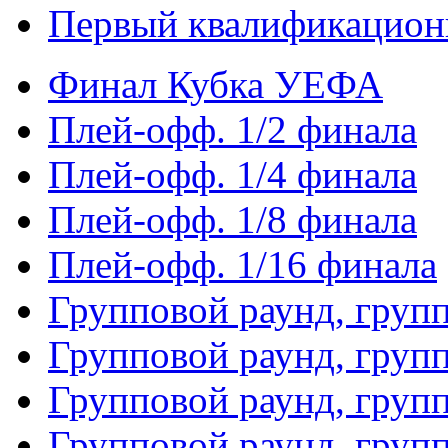
Первый квалификацион
Финал Кубка УЕФА
Плей-офф. 1/2 финала
Плей-офф. 1/4 финала
Плей-офф. 1/8 финала
Плей-офф. 1/16 финала
Групповой раунд, груп
Групповой раунд, груп
Групповой раунд, груп
Групповой раунд, груп