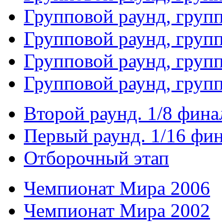
Групповой раунд, груп
Групповой раунд, груп
Групповой раунд, групп
Групповой раунд, груп
Второй раунд. 1/8 фина
Первый раунд. 1/16 фи
Отборочный этап
Чемпионат Мира 2006
Чемпионат Мира 2002