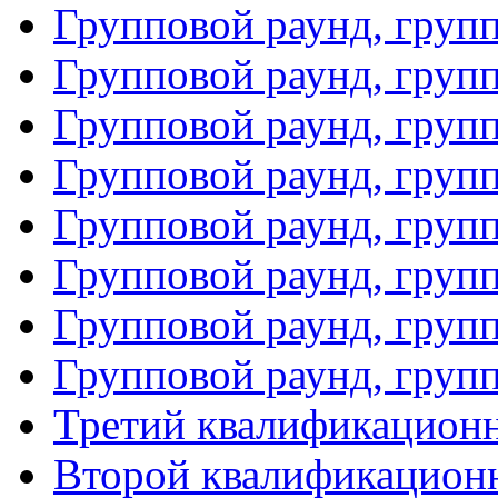
Групповой раунд, груп
Групповой раунд, груп
Групповой раунд, груп
Групповой раунд, груп
Групповой раунд, груп
Групповой раунд, групп
Групповой раунд, груп
Групповой раунд, груп
Третий квалификацион
Второй квалификацион