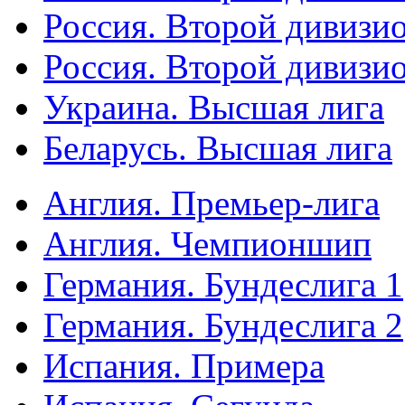
Россия. Второй дивизи
Россия. Второй дивизи
Украина. Высшая лига
Беларусь. Высшая лига
Англия. Премьер-лига
Англия. Чемпионшип
Германия. Бундеслига 1
Германия. Бундеслига 2
Испания. Примера