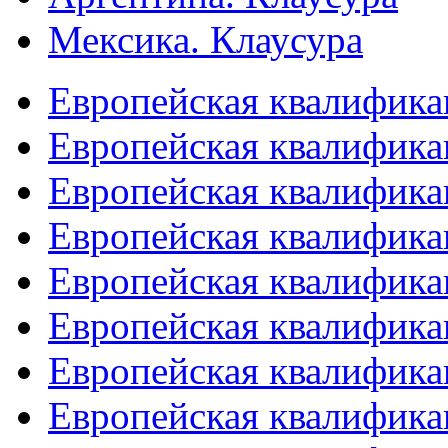
Мексика. Клаусура
Европейская квалифика
Европейская квалифика
Европейская квалифика
Европейская квалифика
Европейская квалифика
Европейская квалифика
Европейская квалифика
Европейская квалифика