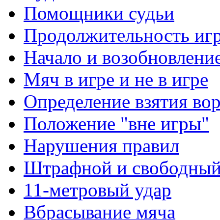
Помощники судьи
Продолжительность иг
Начало и возобновлени
Мяч в игре и не в игре
Определение взятия во
Положение "вне игры"
Нарушения правил
Штрафной и свободны
11-метровый удар
Вбрасывание мяча