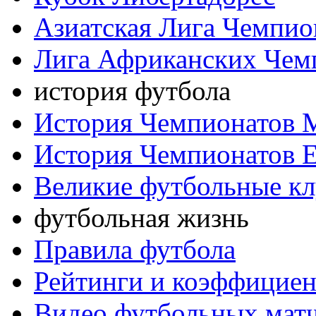
Азиатская Лига Чемпио
Лига Африканских Чем
история футбола
История Чемпионатов 
История Чемпионатов 
Великие футбольные к
футбольная жизнь
Правила футбола
Рейтинги и коэффицие
Видео футбольных мат