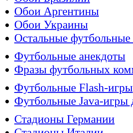
Обои Аргентины
Обои Украины
Остальные футбольные
Футбольные анекдоты
Фразы футбольных ком
Футбольные Flash-игры
Футбольные Java-игры
Стадионы Германии
Стадионы Италии