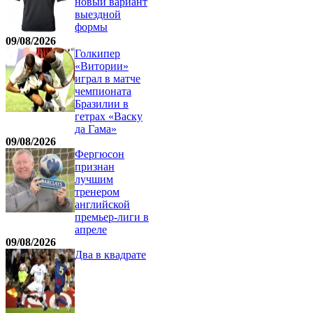
новый вариант
выездной
формы
09/08/2026
Голкипер
«Витории»
играл в матче
чемпионата
Бразилии в
гетрах «Васку
да Гама»
09/08/2026
Фергюсон
признан
лучшим
тренером
английской
премьер-лиги в
апреле
09/08/2026
Два в квадрате