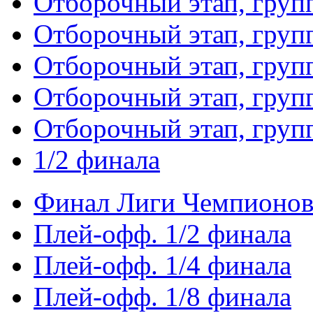
Отборочный этап, груп
Отборочный этап, груп
Отборочный этап, груп
Отборочный этап, груп
Отборочный этап, груп
1/2 финала
Финал Лиги Чемпионо
Плей-офф. 1/2 финала
Плей-офф. 1/4 финала
Плей-офф. 1/8 финала