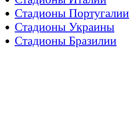
Стадионы Португалии
Стадионы Украины
Стадионы Бразилии