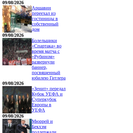
09/08/2026
Аршавин
переехал из
гостиницы в
собственный
дом
09/08/2026
Болельщики
«Спартака» во
время матча с
«Рубином»
развернули
баннер,
посвященный
юбилею Гитлера
09/08/2026
«Зенит» передал
Кубок УЕФА и
Суперкубок
Европы в
УЕФА
09/08/2026
Мюррей и
Бекхэм
поддержали