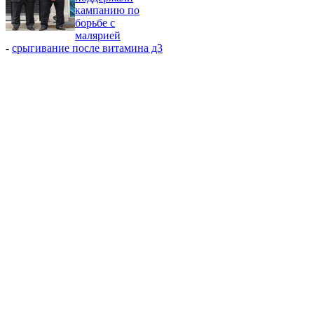
кампанию по
борьбе с
малярией
-
срыгивание после витамина д3