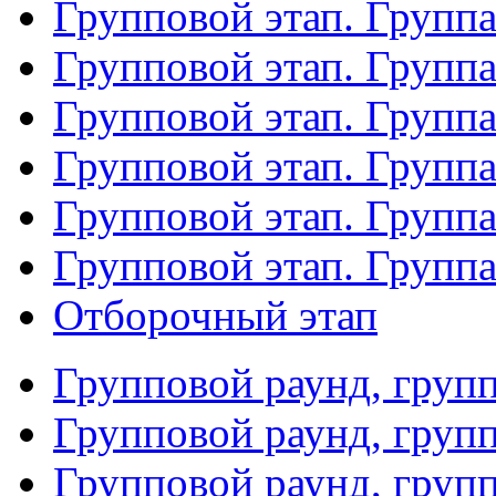
Групповой этап. Групп
Групповой этап. Групп
Групповой этап. Группа
Групповой этап. Группа
Групповой этап. Групп
Групповой этап. Групп
Отборочный этап
Групповой раунд, груп
Групповой раунд, груп
Групповой раунд, груп