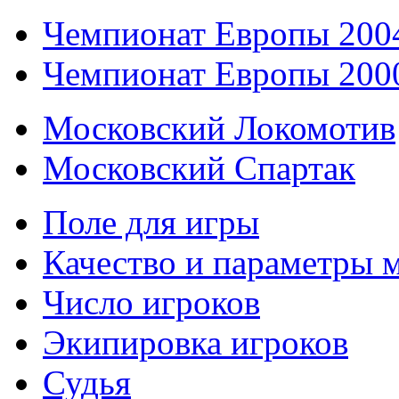
Чемпионат Европы 200
Чемпионат Европы 200
Московский Локомотив
Московский Спартак
Поле для игры
Качество и параметры 
Число игроков
Экипировка игроков
Судья