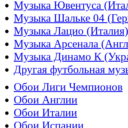
Музыка Ювентуса (Ита
Музыка Шальке 04 (Гер
Музыка Лацио (Италия
Музыка Арсенала (Англ
Музыка Динамо К (Укр
Другая футбольная муз
Обои Лиги Чемпионов
Обои Англии
Обои Италии
Обои Испании