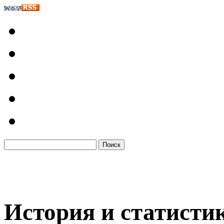
История и статисти