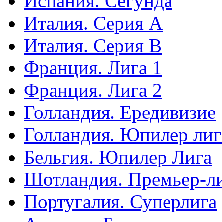
Испания. Сегунда
Италия. Серия А
Италия. Серия B
Франция. Лига 1
Франция. Лига 2
Голландия. Ередивизие
Голландия. Юпилер лиг
Бельгия. Юпилер Лига
Шотландия. Премьер-л
Португалия. Суперлига