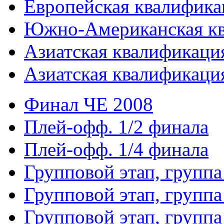
Европейская квалифика
Южно-Американская к
Азиатская квалификация
Азиатская квалификация
Финал ЧЕ 2008
Плей-офф. 1/2 финала
Плей-офф. 1/4 финала
Групповой этап, группа
Групповой этап, группа
Групповой этап, группа