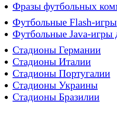
Фразы футбольных ком
Футбольные Flash-игры
Футбольные Java-игры
Стадионы Германии
Стадионы Италии
Стадионы Португалии
Стадионы Украины
Стадионы Бразилии