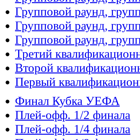
Групповой раунд, групп
Групповой раунд, груп
Групповой раунд, груп
Третий квалификацион
Второй квалификацион
Первый квалификацион
Финал Кубка УЕФА
Плей-офф. 1/2 финала
Плей-офф. 1/4 финала