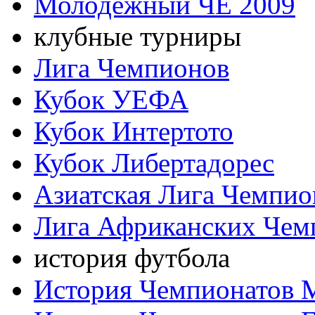
Молодежный ЧЕ 2009
клубные турниры
Лига Чемпионов
Кубок УЕФА
Кубок Интертото
Кубок Либертадорес
Азиатская Лига Чемпио
Лига Африканских Чем
история футбола
История Чемпионатов 