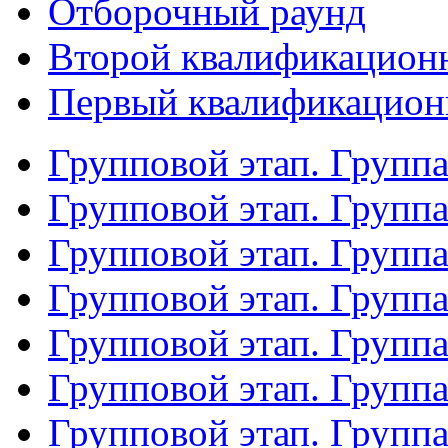
Отборочный раунд
Второй квалификацион
Первый квалификацион
Групповой этап. Групп
Групповой этап. Групп
Групповой этап. Групп
Групповой этап. Групп
Групповой этап. Группа
Групповой этап. Группа
Групповой этап. Групп