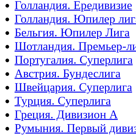
Голландия. Ередивизие
Голландия. Юпилер лиг
Бельгия. Юпилер Лига
Шотландия. Премьер-л
Португалия. Суперлига
Австрия. Бундеслига
Швейцария. Суперлига
Турция. Суперлига
Греция. Дивизион А
Румыния. Первый диви