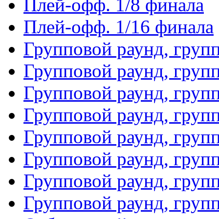
Плей-офф. 1/8 финала
Плей-офф. 1/16 финала
Групповой раунд, груп
Групповой раунд, груп
Групповой раунд, груп
Групповой раунд, груп
Групповой раунд, груп
Групповой раунд, групп
Групповой раунд, груп
Групповой раунд, груп