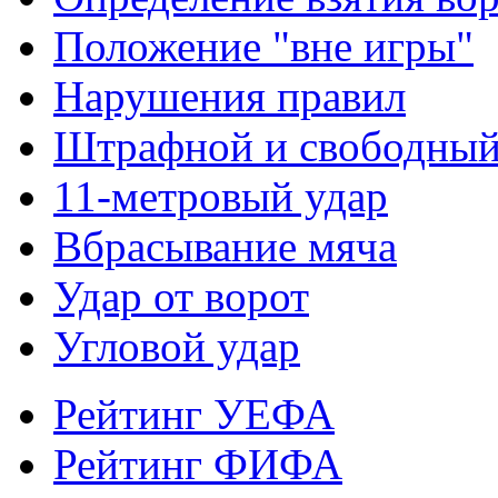
Положение "вне игры"
Нарушения правил
Штрафной и свободны
11-метровый удар
Вбрасывание мяча
Удар от ворот
Угловой удар
Рейтинг УЕФА
Рейтинг ФИФА