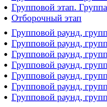
Групповой этап. Групп
Отборочный этап
Групповой раунд, груп
Групповой раунд, груп
Групповой раунд, груп
Групповой раунд, груп
Групповой раунд, груп
Групповой раунд, групп
Групповой раунд, груп