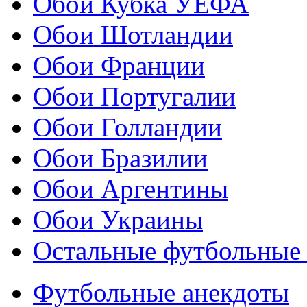
Обои Кубка УЕФА
Обои Шотландии
Обои Франции
Обои Португалии
Обои Голландии
Обои Бразилии
Обои Аргентины
Обои Украины
Остальные футбольные
Футбольные анекдоты