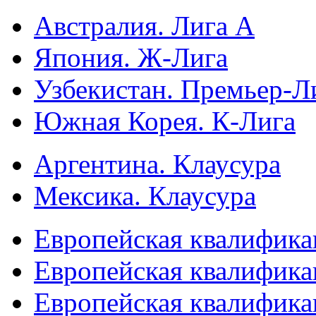
Австралия. Лига А
Япония. Ж-Лига
Узбекистан. Премьер-Л
Южная Корея. К-Лига
Аргентина. Клаусура
Мексика. Клаусура
Европейская квалифика
Европейская квалифика
Европейская квалифика