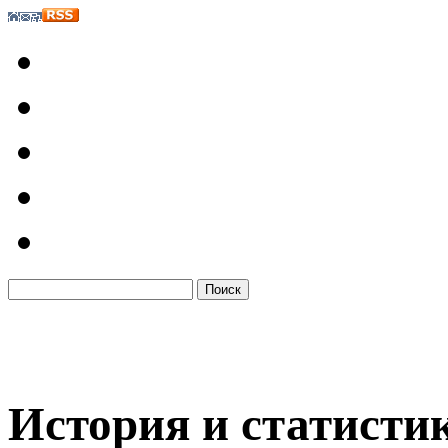
История и статисти