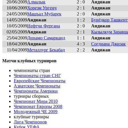
20/06/2009
Алмалык
2 : 0
Андижан
10/06/2009
Хорезм Ургенч
2 : 1
Андижан
24/05/2009
Машъал Мубарек
2 : 0
Андижан
14/05/2009
Андижан
1 : 2
Бунёдкор Ташкент
10/05/2009
Нефтчи Фергана
2 : 0
Андижан
02/05/2009
Андижан
2 : 1
Кызылкум Заравш
25/04/2009
Динамо Самарканд
1 : 1
Андижан
18/04/2009
Андижан
4 : 3
Согдиана Джизак
11/04/2009
Металлург Бекабад
2 : 2
Андижан
Матчи клубных турниров
чемпионаты стран
Чемпионаты стран СНГ
Европейские Чемпионаты
Азиатские Чемпионаты
Чемпионаты Америки
турниры сборных
Чемпионат Мира 2010
Чемпионат Европы 2008
Молодежный ЧЕ 2009
клубные турниры
Лига Чемпионов
Кубок УЕФА