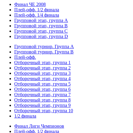
Финал ЧЕ 2008
Плей-офф. 1/2 финала
Плей-офф. 1/4 финала
Групповой этап, группа A
Групповой этап, группа B
Групповой этап, группа C
Групповой этап, группа D
Групповой турнир. Группа А
Групповой турнир. Группа В
Плей-офф.
Отборочный этап, группа 1
Отборочный этап, группа 2
Отборочный этап, группа 3
Отборочный этап, группа 4
Отборочный этап, группа 5
Отборочный этап, группа 6
Отборочный этап, группа 7
Отборочный этап, группа 8
Отборочный этап, группа 9
Отборочный этап, группа 10
1/2 финала
Финал Лиги Чемпионов
Плей-офф. 1/2 финала