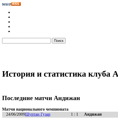
История и статистика клуба 
Последние матчи Андижан
Матчи национального чемпионата
24/06/2009
Шуртан Гузар
1 : 1
Андижан