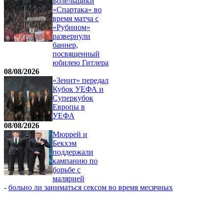
Болельщики
«Спартака» во
время матча с
«Рубином»
развернули
баннер,
посвященный
юбилею Гитлера
08/08/2026
«Зенит» передал
Кубок УЕФА и
Суперкубок
Европы в
УЕФА
08/08/2026
Мюррей и
Бекхэм
поддержали
кампанию по
борьбе с
малярией
-
больно ли заниматься сексом во время месячных