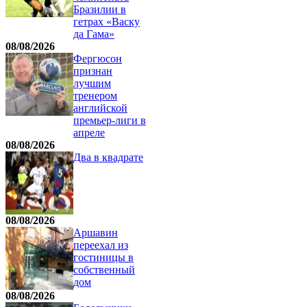
Бразилии в
гетрах «Васку
да Гама»
08/08/2026
Фергюсон
признан
лучшим
тренером
английской
премьер-лиги в
апреле
08/08/2026
Два в квадрате
08/08/2026
Аршавин
переехал из
гостиницы в
собственный
дом
08/08/2026