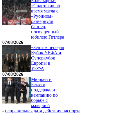
Болельщики
«Спартака» во
время матча с
«Рубином»
развернули
баннер,
посвященный
юбилею Гитлера
07/08/2026
«Зенит» передал
Кубок УЕФА и
Суперкубок
Европы в
УЕФА
07/08/2026
Мюррей и
Бекхэм
поддержали
кампанию по
борьбе с
малярией
-
неправильная дата действия паспорта