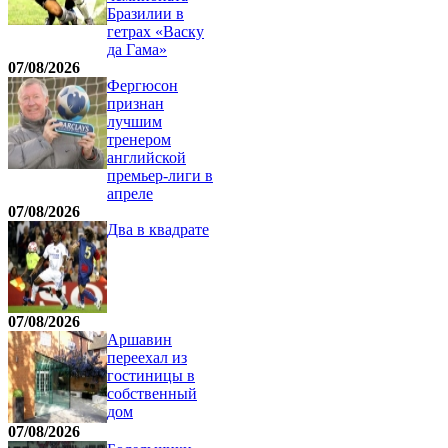
Бразилии в
гетрах «Васку
да Гама»
07/08/2026
Фергюсон
признан
лучшим
тренером
английской
премьер-лиги в
апреле
07/08/2026
Два в квадрате
07/08/2026
Аршавин
переехал из
гостиницы в
собственный
дом
07/08/2026