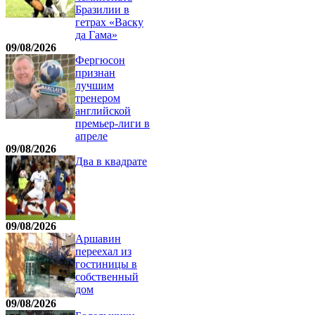
Бразилии в
гетрах «Васку
да Гама»
09/08/2026
Фергюсон
признан
лучшим
тренером
английской
премьер-лиги в
апреле
09/08/2026
Два в квадрате
09/08/2026
Аршавин
переехал из
гостиницы в
собственный
дом
09/08/2026