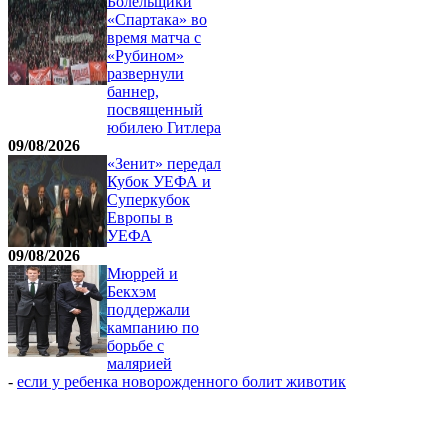
Болельщики
«Спартака» во
время матча с
«Рубином»
развернули
баннер,
посвященный
юбилею Гитлера
09/08/2026
«Зенит» передал
Кубок УЕФА и
Суперкубок
Европы в
УЕФА
09/08/2026
Мюррей и
Бекхэм
поддержали
кампанию по
борьбе с
малярией
-
если у ребенка новорожденного болит животик