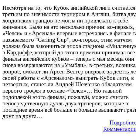
Несмотря на то, что Кубок английской лиги считается
третьим по значимости турниром в Англии, битва дв
лондонских грандов не могла ни привлекать к себе
внимания. Было на это несколько причин: во-первых,
«Челси» и «Арсенал» впервые встречались в финале т
называемого “Carling Cup”, во-вторых, этим матчем
должна была закончиться эпоха стадиона «Миллениу
в Кардиффе, который до этого времени принимал все
финалы английских кубков – теперь с мая месяца они
снова возвращаются на «Уэмбли», в-третьих, возника
вопрос, сможет ли Арсен Венгер впервые за десять ле
своей работы с «Арсеналом» выиграть Кубок лиги, в
четвёртых, станет ли Андрей Шевченко обладателем
первого трофея в составе «Челси»… Но главной
подоплёкой этого финала, пожалуй, можно считать
непосредственную дуэль двух тренеров, которые в
последнее время всё больше и больше выливают гряз
друг на друга…
Подробне
Комментари