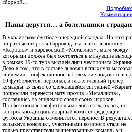
сборной…
Подробне
Комментари
Паны дерутся… а болельщики страда
В украинском футболе очередной скандал. На этот ра
по разные стороны баррикад оказались львовские
«Карпаты» и харьковский «Металлист», матч между
которыми должен был состояться в минувшие выход
в рамках 19-го тура высшей лиги чемпионата Украин
Дело в том, что в составе львовян вспыхнула массова
эпидемия – инфекционное заболевание подхватили ср
10 футболистов, персонал, а также главный тренер
команды. В связи со сложившейся ситуацией «Карпа
попросили перенести матч против «Металлиста»,
сославшись на эпидемию среди своих игроков.
Профессиональная футбольная лига согласилась, но
контрольно-дисциплинарный комитет федерации
футбола Украины отменил этот перенос. В результате,
вспыхнул конфликт, участниками которого стали не
только представители вышеназванных команд, а и