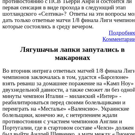
противостоянию с ПСВ Тьерри Анри и состоится ли
первая сенсация в виде прохода в следующий этап
шотландского «Селтика»? Ответы на эти вопросы мо
дать только ответные матчи 1/8 финала Лиги чемпион
которые состоялись в среду вечером.
Подробне
Комментари
Лягушачьи лапки запутались в
макаронах
Во вторник интрига ответных матчей 1/8 финала Лиг
чемпионов заключалась в том, удастся «Барселоне»
взять реванш за домашнее поражение на «Камп Ноу»
двухнедельной давности, а также сможет ли без одно
минуты чемпион Италии – миланский «Интер» -
реабилитироваться перед своими болельщиками и
переиграть на «Месталье» «Валенсию». Украинские
болельщики, конечно же, с нетерпением ждали
противостояния с участием чемпионов Англии и
Португалии, где в стартовом составе «Челси» должен
был выйти Андрей Шевченко, а матч между «Лионом