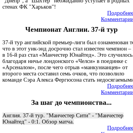
"Днепр", а "Шахтёр" неожиданно уступает в родных
стенах ФК "Харьков"!
Подробне
Комментари
Чемпионат Англии. 37-й тур
37-й тур английской премьер-лиги был ознаменован т
что в этот уик-энд досрочно стал известен чемпион –
в 16-й раз стал «Манчестер Юнайтед». Это случилось
благодаря ничье лондонского «Челси» в поединке с
«Арсеналом», после чего отрыв «манкунианцев» от
второго места составил семь очков, что позволило
команде Сэра Алекса Фергюсона стать недосягаемым
Подробне
Комментари
За шаг до чемпионства...
Англия. 37-й тур. "Манчестер Сити" - "Манчестер
Юнайтед" - 0:1. Обзор матча.
Подробне