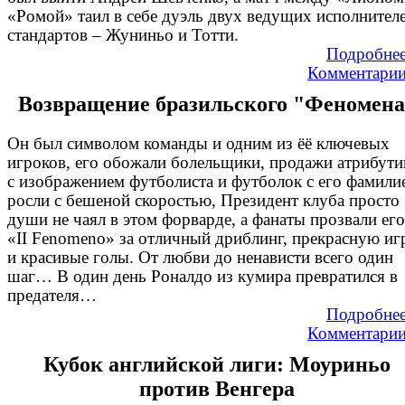
«Ромой» таил в себе дуэль двух ведущих исполнител
стандартов – Жуниньо и Тотти.
Подробне
Комментари
Возвращение бразильского "Феномена
Он был символом команды и одним из ёё ключевых
игроков, его обожали болельщики, продажи атрибути
с изображением футболиста и футболок с его фамили
росли с бешеной скоростью, Президент клуба просто
души не чаял в этом форварде, а фанаты прозвали его
«II Fenomeno» за отличный дриблинг, прекрасную иг
и красивые голы. От любви до ненависти всего один
шаг… В один день Роналдо из кумира превратился в
предателя…
Подробне
Комментари
Кубок английской лиги: Моуриньо
против Венгера