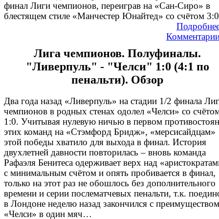
финал Лиги чемпионов, переиграв на «Сан-Сиро» в
блестящем стиле «Манчестер Юнайтед» со счётом 3:0
Подробне
Комментари
Лига чемпионов. Полуфиналы.
"Ливерпуль" - "Челси" 1:0 (4:1 по
пенальти). Обзор
Два года назад «Ливерпуль» на стадии 1/2 финала Ли
чемпионов в родных стенах одолел «Челси» со счёто
1:0. Учитывая нулевую ничью в первом противостоя
этих команд на «Стэмфорд Бридж», «мерсисайдцам»
этой победы хватило для выхода в финал. История
двухлетней давности повторилась – вновь команда
Рафаэля Бенитеса одерживает верх над «аристократа
с минимальным счётом и опять пробивается в финал,
только на этот раз не обошлось без дополнительного
времени и серии послематчевых пенальти, т.к. поедин
в Лондоне неделю назад закончился с преимущество
«Челси» в один мяч…